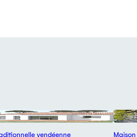
lan
Réalisatio
aditionnelle vendéenne
Maison