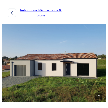
Retour aux Réalisations &
plans
1
/
1