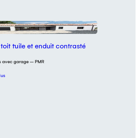
n
oit tuile et enduit contrasté
s avec garage – PMR
lus