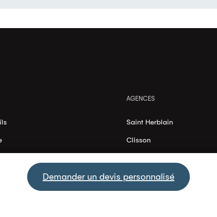
AGENCES
ls
Saint Herblain
e
Clisson
égales
Challans
Demander un devis personnalisé
Les Herbiers
La Roche-sur-Yon