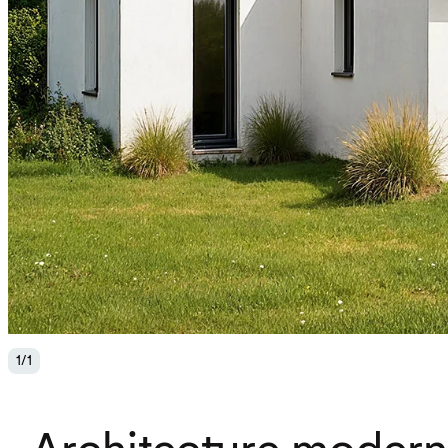
1
/
1