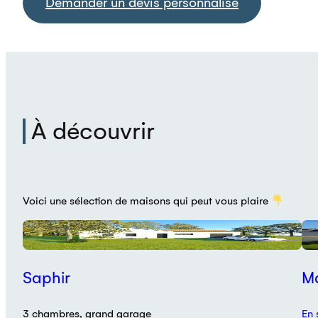
Demander un devis personnalisé
À découvrir
Voici une sélection de maisons qui peut vous plaire
Plan
R
Saphir
Ma
3 chambres, grand garage
En 