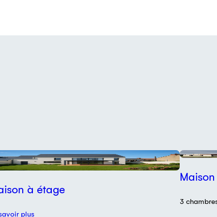
éalisation
Maison 
ison à étage
3 chambres,
savoir plus